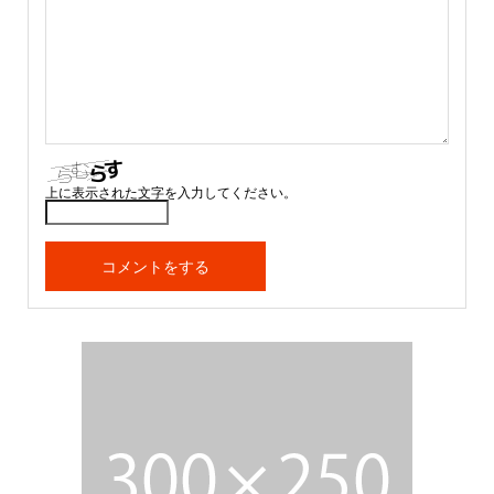
上に表示された文字を入力してください。