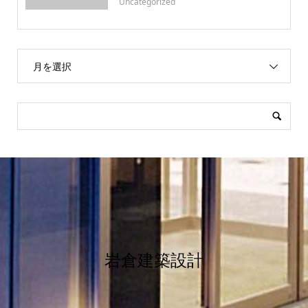
Uncategorized
月を選択
岩倉建築設計