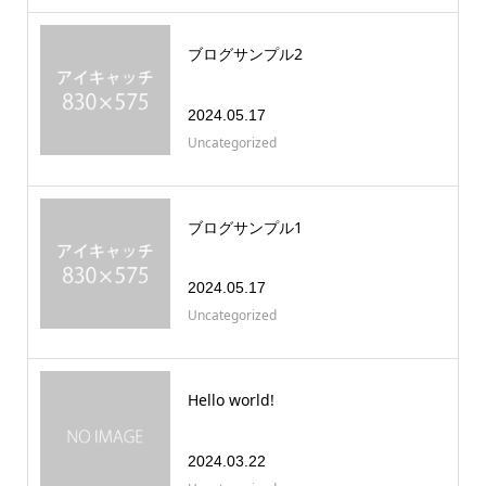
ブログサンプル2
2024.05.17
Uncategorized
ブログサンプル1
2024.05.17
Uncategorized
Hello world!
2024.03.22