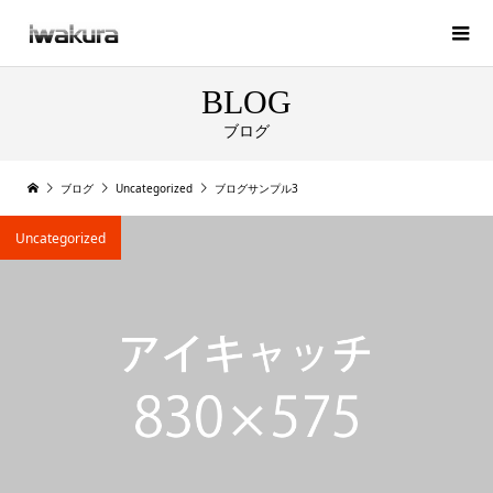
BLOG
ブログ
ブログ
Uncategorized
ブログサンプル3
Uncategorized