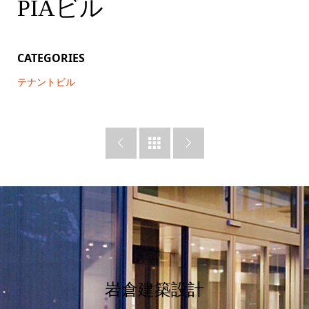
PIAビル
CATEGORIES
テナントビル



岩倉建築設計